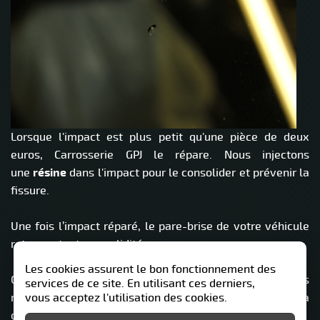
Lorsque l'impact est plus petit qu'une pièce de deux
euros, Carrosserie GPJ le répare. Nous injectons
une
résine
dans l'impact pour le consolider et prévenir la
fissure.
Une fois l’impact réparé, le pare-brise de votre véhicule
retrouve toute sa solidité.
Les cookies assurent le bon fonctionnement des
Chez Carrosserie GPJ le service est express, nous
services de ce site. En utilisant ces derniers,
réparons votre impact sans rendez vous, il vous suffira
vous acceptez l'utilisation des cookies.
de patienter 30 min avant de reprendre la route.